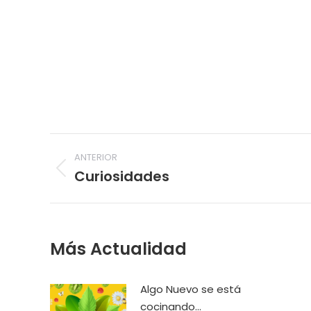
Navegación
ANTERIOR
entre
Curiosidades
Publicación
publicaciones
anterior:
Más Actualidad
Algo Nuevo se está
cocinando…