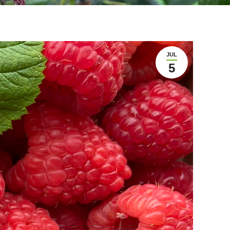
JUL
5