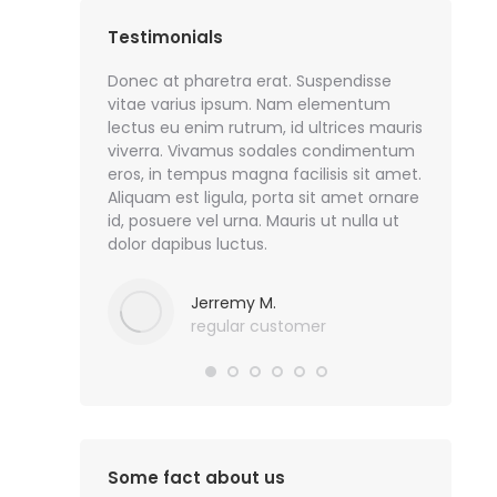
Testimonials
finibus
Donec at pharetra erat. Suspendisse
Phasellus
endisse
vitae varius ipsum. Nam elementum
dignissim
lectus eu enim rutrum, id ultrices mauris
pellentes
viverra. Vivamus sodales condimentum
lacinia d
eros, in tempus magna facilisis sit amet.
molestie 
Aliquam est ligula, porta sit amet ornare
nibh, con
er
id, posuere vel urna. Mauris ut nulla ut
augue.
dolor dapibus luctus.
Jerremy M.
regular customer
Some fact about us