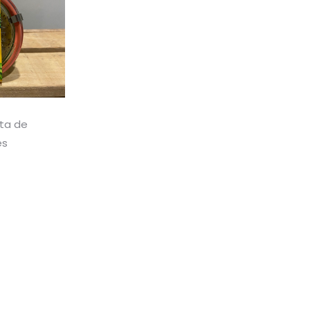
uta de
es